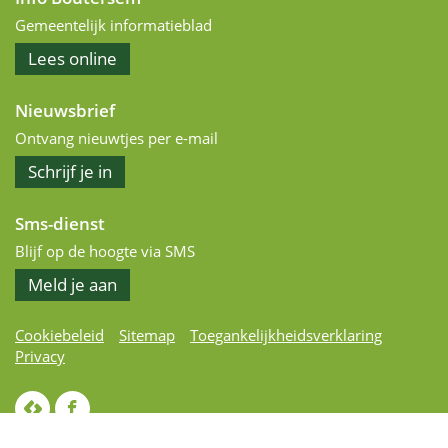
Gemeentelijk informatieblad
het
Lees
online
informatieblad
Nieuwsbrief
Ontvang nieuwtjes per e-mail
op
Schrijf je in
de
nieuwsbrief
Sms-dienst
Blijf op de hoogte via SMS
Meld je aan
Cookiebeleid
Sitemap
Toegankelijkheidsverklaring
Privacy
lcp.nv
Volg
2026
ons