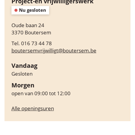
Contact
Project-en vrijwilligerswerk
Nu gesloten
Adres
Oude baan 24
,
3370
Boutersem
Tel.
016 73 44 78
E-
boutersemvrijwilligt
@
boutersem.be
mail
Vandaag
Gesloten
Morgen
open van
09:00
tot
12:00
Project-
Alle openingsuren
en
vrijwilligerswerk