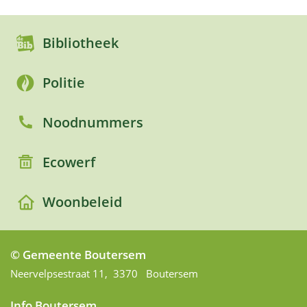
Bibliotheek
Politie
Noodnummers
Ecowerf
Woonbeleid
© Gemeente Boutersem
Adres
Neervelpsestraat 11
,
3370
Boutersem
Info Boutersem