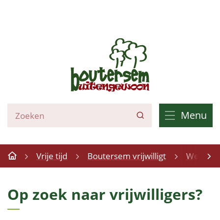
Naar
inhoud
Boutersem
Wat
Menu
Zoeken
zoek
je?
Vrije tijd
Boutersem vrijwilligt
Werken m
Startpagina
scrol
Op zoek naar vrijwilligers?
naar