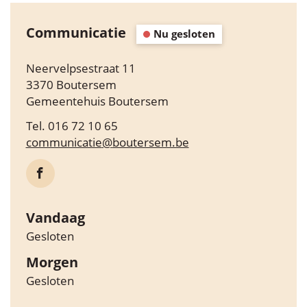
Contact
Communicatie
Nu gesloten
Adres
Neervelpsestraat 11
,
3370
Boutersem
Gemeentehuis Boutersem
Tel.
016 72 10 65
E-
communicatie
@
boutersem.be
mail
Facebook
Communicatie
Vandaag
Gesloten
Morgen
Gesloten