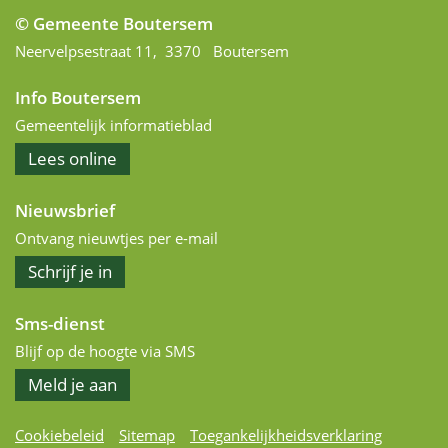
© Gemeente Boutersem
Adres
Neervelpsestraat 11
,
3370
Boutersem
Info Boutersem
Gemeentelijk informatieblad
het
Lees
online
informatieblad
Nieuwsbrief
Ontvang nieuwtjes per e-mail
op
Schrijf je in
de
nieuwsbrief
Sms-dienst
Blijf op de hoogte via SMS
Meld je aan
Cookiebeleid
Sitemap
Toegankelijkheidsverklaring