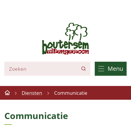
Naar
inhoud
Boutersem
Wat
Menu
Zoeken
zoek
je?
Diensten
Communicatie
Startpagina
Communicatie