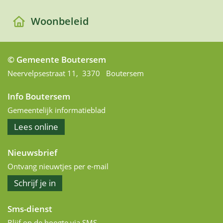
Woonbeleid
© Gemeente Boutersem
Adres
Neervelpsestraat 11
,
3370
Boutersem
Info Boutersem
Gemeentelijk informatieblad
het
Lees
online
informatieblad
Nieuwsbrief
Ontvang nieuwtjes per e-mail
op
Schrijf je in
de
nieuwsbrief
Sms-dienst
Blijf op de hoogte via SMS