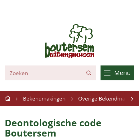
Naar
inhoud
Boutersem
Wat
Menu
Zoeken
zoek
je?
Bekendmakingen
Overige Bekendmakinge
Startpagina
scrol
Deontologische code
naar
Boutersem