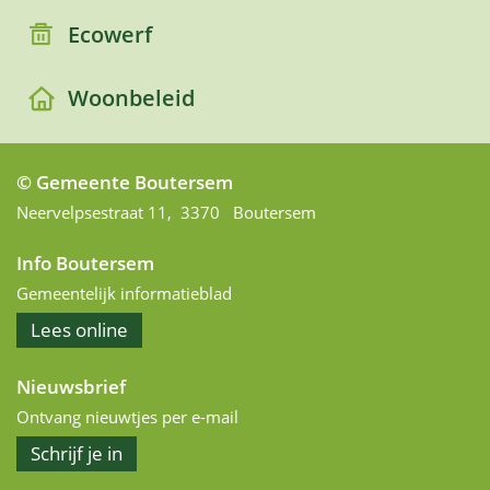
Ecowerf
Woonbeleid
© Gemeente Boutersem
Adres
Neervelpsestraat 11
,
3370
Boutersem
Info Boutersem
Gemeentelijk informatieblad
het
Lees
online
informatieblad
Nieuwsbrief
Ontvang nieuwtjes per e-mail
op
Schrijf je in
de