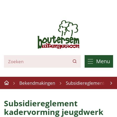
Naar
inhoud
Boutersem
Wat
Menu
Zoeken
zoek
je?
Bekendmakingen
Subsidiereglementen
Startpagina
scrol
Subsidiereglement
naar
kadervorming jeugdwerk