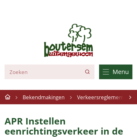
Naar
inhoud
Boutersem
Wat
Menu
Zoeken
zoek
je?
Bekendmakingen
Verkeersreglementen
Startpagina
scrol
APR Instellen
naar
eenrichtingsverkeer in de