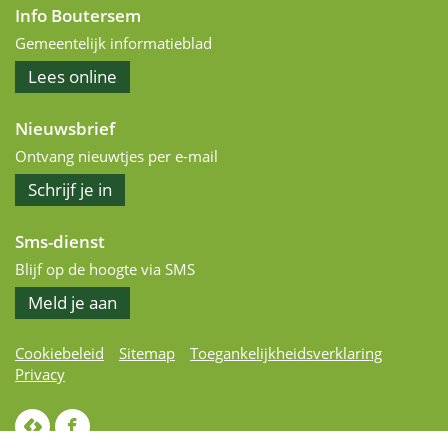
Info Boutersem
Gemeentelijk informatieblad
het
Lees
online
informatieblad
Nieuwsbrief
Ontvang nieuwtjes per e-mail
op
Schrijf je in
de
nieuwsbrief
Sms-dienst
Blijf op de hoogte via SMS
Meld je aan
Cookiebeleid
Sitemap
Toegankelijkheidsverklaring
Privacy
lcp.nv
Volg
2026
ons